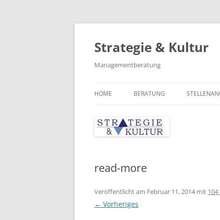
Zum
Inhalt
springen
Strategie & Kultur
Managementberatung
HOME
BERATUNG
STELLENAN
ÜBER UNS
STRATEGIE
GRUNDSÄTZE
PERSONAL
GISBERT BREUNIG
MARKTCHANCEN
read-more
ORGANISATION
Veröffentlicht am
Februar 11, 2014
mit
104 
← Vorheriges